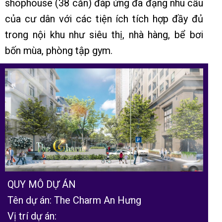
shophouse (38 căn) đáp ứng đa đạng nhu cầu
của cư dân với các tiện ích tích hợp đầy đủ
trong nội khu như siêu thị, nhà hàng, bể bơi
bốn mùa, phòng tập gym.
QUY MÔ DỰ ÁN
Tên dự án: The Charm An Hưng
Vị trí dự án: